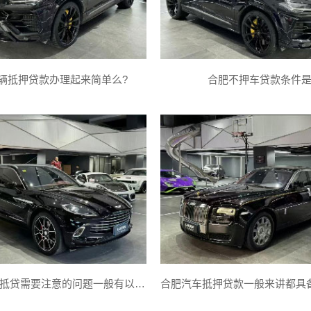
辆抵押贷款办理起来简单么?
合肥不押车贷款条件
办理合肥车抵贷需要注意的问题一般有以下几点