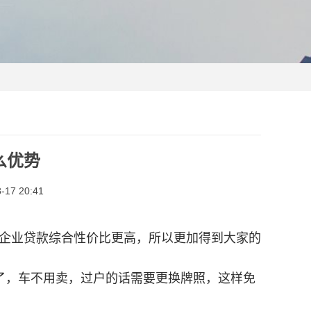
么优势
17 20:41
企业贷款综合性价比更高，所以更加得到大家的
了，车不用卖，过户的话需要更换牌照，这样免