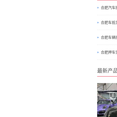
合肥汽车
合肥车抵
合肥车辆
合肥押车
最新产