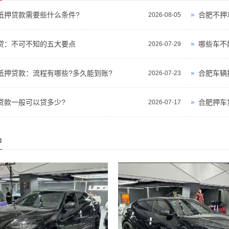
抵押贷款需要些什么条件?
合肥不押
2026-08-05
贷：不可不知的五大要点
哪些车不
2026-07-29
抵押贷款：流程有哪些?多久能到账?
合肥车辆
2026-07-23
贷款一般可以贷多少?
合肥押车
2026-07-17
品