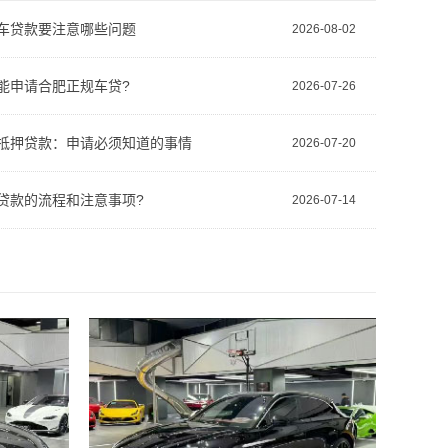
车贷款要注意哪些问题
2026-08-02
能申请合肥正规车贷?
2026-07-26
抵押贷款：申请必须知道的事情
2026-07-20
贷款的流程和注意事项?
2026-07-14