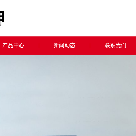
产品中心
新闻动态
联系我们