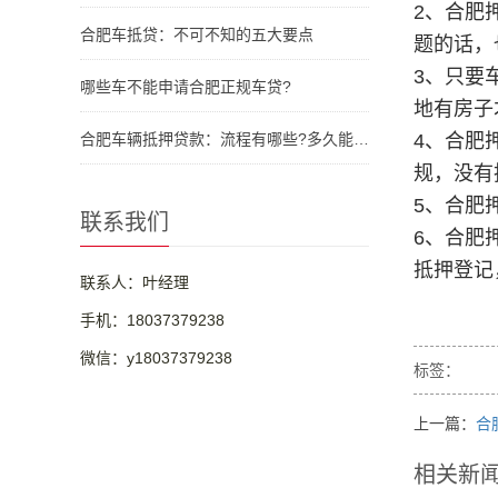
2、合肥
合肥车抵贷：不可不知的五大要点
题的话，
3、只要
哪些车不能申请合肥正规车贷?
地有房子
合肥车辆抵押贷款：流程有哪些?多久能到账?
4、合肥
规，没有
5、合肥
联系我们
6、合肥
抵押登记
联系人：叶经理
手机：18037379238
微信：y18037379238
标签：
上一篇：
合
相关新