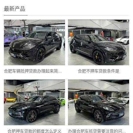
最新产品
合肥车辆抵押贷款办理起来简单么?
合肥不押车贷款条件是
合肥押车贷款的额度怎么定义
办理合肥车抵贷需要注意的问题一般有以下几点