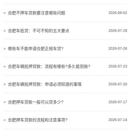
合肥不押车贷款要注意哪些问题
2026-08-02
合肥车抵贷：不可不知的五大要点
2026-07-29
哪些车不能申请合肥正规车贷?
2026-07-26
合肥车辆抵押贷款：流程有哪些?多久能到账?
2026-07-23
合肥车辆抵押贷款：申请必须知道的事情
2026-07-20
合肥押车贷款一般可以贷多少?
2026-07-17
合肥押车贷款的流程和注意事项?
2026-07-14