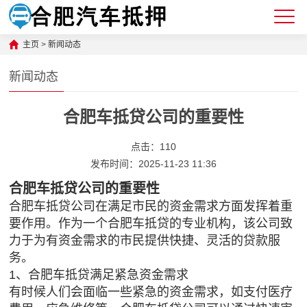
主页
>
新闻动态
新闻动态
合肥车抵贷公司的重要性
点击：
110
发布时间：2025-11-23 11:36
合肥车抵贷公司的重要性
合肥车抵贷公司在满足市民的资金需求方面发挥着重
要作用。作为一个合肥车抵贷的专业机构，该公司致
力于为有资金需求的市民提供快捷、灵活的贷款服
务。
1、合肥车抵贷满足紧急资金需求
有时候人们会面临一些紧急的资金需求，如支付医疗